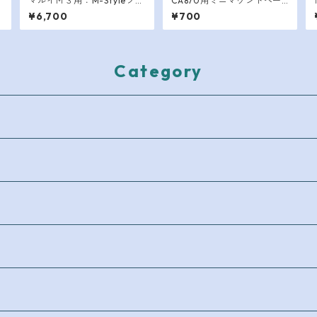
マルイＭ３用：M-Styleフォ
CA870用ミニマウントベー
アエンド
ス（４コマ）
¥6,700
¥700
Category