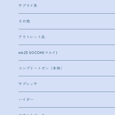
ＧＭ系
ＫＳＣ
サプライ系
Ｖ10
トカレフＴＴ３３
タナカ
キーホルダー
その他
Ｍ1917
コースター
アウトレット品
mk23 SOCOM(マルイ)
コンプリートガン（本体）
ショットガン
サプレッサ
イサカM37
ボルトアクション
CA870用
ハイダー
CA870
φ35