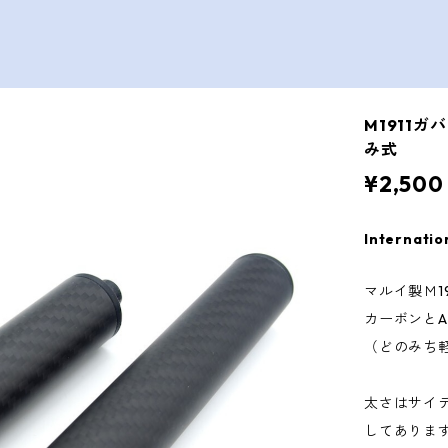
M1911
み式
¥2,500
Internatio
マルイ製Ｍ1
カーボンと
（どのみち
太さはサイ
してありま