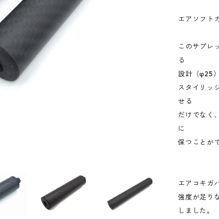
エアソフト
このサプレッ
る
設計（φ2
スタイリッ
せる
だけでなく
に
保つことが
エアコキガ
強度が足り
しました。