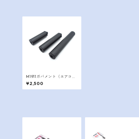
M1911ガバメント（エアコ
キ）用サプレッサー：差し
¥2,500
込み式