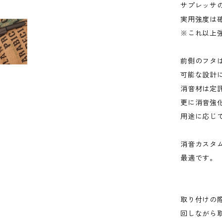
サプレッサ
実用強度は
※これ以上
前側のフタ
可能な設計
消音材は定
更に消音強化
用途に応じ
消音カスタ
最適です。
取り付けの
回しながら