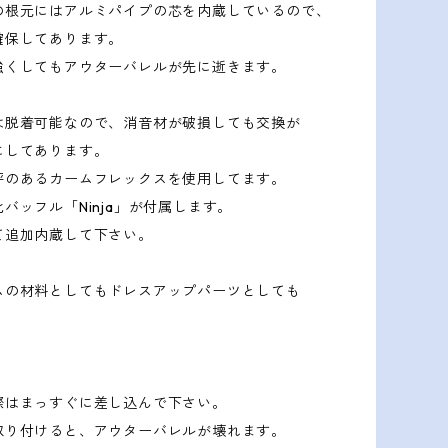
の根元にはアルミパイプの芯を内蔵しているので、
確保してあります。
強くしてもアウターバレルが先に逝きます。
は脱着可能なので、消音材が破損しても交換が
にしてあります。
評のあるカームフレックスを使用してます。
バッフル「Ninja」が付属します。
て追加内蔵して下さい。
ムの材料としてもドレスアップパーツとしても
際はまっすぐに差し込んで下さい。
取り付けると、アウターバレルが壊れます。