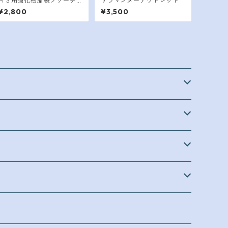
Ｍ３用強化樹脂製ブリーチ
サラマンダーアウトレット
ハイダー
¥2,800
¥3,500