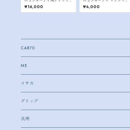
Ｍ３ショーティ用グリップ
Ｍ３ショーティ マウントベ
改 （マウントベース＋スト
ースつきグリップ
¥16,000
¥4,000
ックモジュール追加）
CA870
外装
M3
内部
外装
イサカ
コンプリート
内部
外装
グリップ
内部
マルイ
汎用