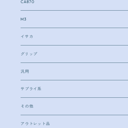
CA870
外装
M3
内部
外装
イサカ
コンプリート
内部
外装
グリップ
内部
マルイ
汎用
ＧＭ系
ＫＳＣ
サプライ系
Ｖ10
トカレフＴＴ３３
タナカ
キーホルダー
その他
Ｍ1917
コースター
アウトレット品