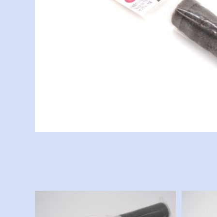
Ninja inner for TYPE
¥1,400