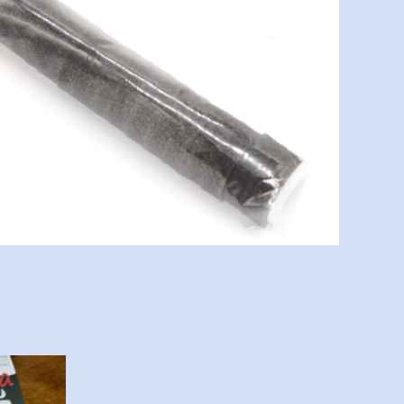
inja inner for G-SPEC
¥2,700