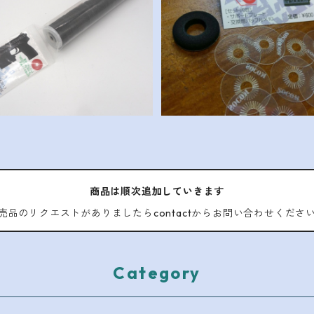
inja inner for SOCOM
消音強化バッフル 「Ninja
¥2,500
¥600
商品は順次追加していきます
売品のリクエストがありましたらcontactからお問い合わせくださ
Category