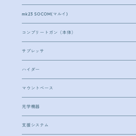
mk23 SOCOM(マルイ)
コンプリートガン（本体）
ショットガン
サプレッサ
イサカM37
ボルトアクション
CA870用
ハイダー
CA870
φ35
ハンドガン
エアコキガバメント用
マウントベース
M3（ベネリ）
φ25
消音材
14mm逆ネジ
光学機器
φ25
消音材
スコープ
支援システム