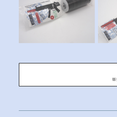
Ninja inner for SD
N
¥1,800
販