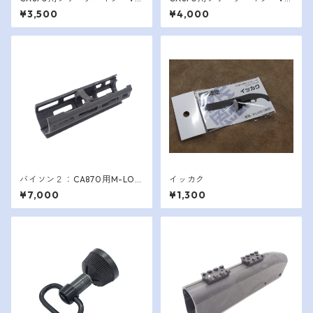
r.1
r.2
¥3,500
¥4,000
バイソン２：CA870用M-LOK
イッカク
タイプフォアエンド
¥7,000
¥1,300