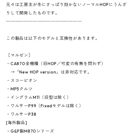
元々は工房主が冬にさっぱり効かないノーマルHOPにうんざ
りして開発したものです。
─────────────────
この製品は以下のモデルと互換性があります。
［マルゼン］
・CA870全機種（旧HOP／可変の有無を問わず）
→「New HOP version」は非対応です。
・スコーピオン
・MP5クルツ
・イングラムM11（旧型は除く）
・ワルサーP99（Fixedモデルは除く）
・ワルサーP38
[海外製品]
・G&P製M870シリーズ