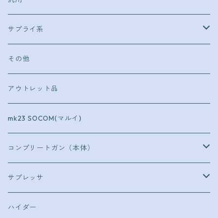
ＧＭ系
ＫＳＣ
サプライ系
Ｖ10
トカレフＴＴ３３
タナカ
キーホルダー
その他
Ｍ1917
コースター
アウトレット品
mk23 SOCOM(マルイ)
コンプリートガン（本体）
ショットガン
サプレッサ
イサカM37
ボルトアクション
CA870用
ハイダー