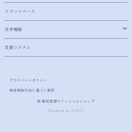
CA870
φ35
ハンドガン
エアコキガバメント用
マウントベース
M3（ベネリ）
φ25
消音材
14mm逆ネジ
光学機器
φ25
消音材
スコープ
支援システム
φ35
ダットサイト
プライバシーポリシー
オープンサイト
特定商取引法に基づく表記
カメラ用
© 戦民思想オフィシャルショップ
Powered by