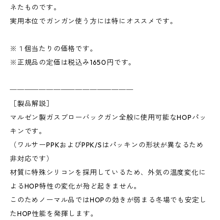
ネたものです。
実用本位でガンガン使う方には特にオススメです。
※１個当たりの価格です。
※正規品の定価は税込み1650円です。
─────────────────
［製品解説］
マルゼン製ガスブローバックガン全般に使用可能なHOPパッ
キンです。
（ワルサーPPKおよびPPK/Sはパッキンの形状が異なるため
非対応です）
材質に特殊シリコンを採用しているため、外気の温度変化に
よるHOP特性の変化が殆ど起きません。
このためノーマル品ではHOPの効きが弱まる冬場でも安定し
たHOP性能を発揮します。