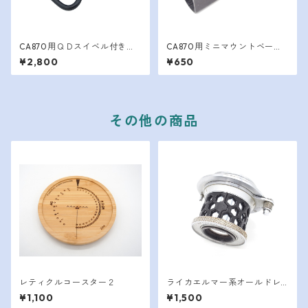
CA870用ＱＤスイベル付きシ
CA870用ミニマウントベース
ェルチューブキャップ
（３コマ）
¥2,800
¥650
その他の商品
レティクルコースター２
ライカエルマー系オールドレ
ンズ用沈胴ストッパー
¥1,100
¥1,500