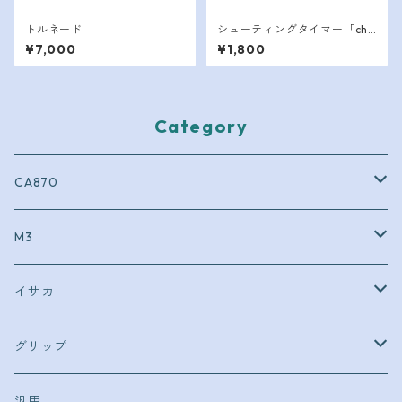
トルネード
シューティングタイマー「chr
onus」延長ケーブル
¥7,000
¥1,800
Category
CA870
外装
M3
内部
外装
イサカ
コンプリート
内部
外装
グリップ
内部
マルイ
汎用