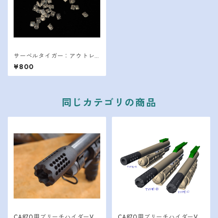
サーベルタイガー：アウトレ
ット
¥800
同じカテゴリの商品
CA870用ブリーチハイダーVe
CA870用ブリーチハイダーVe